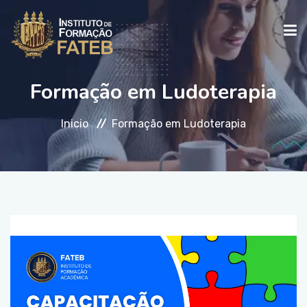
Formação em Ludoterapia
INICIO
Inicio
Formação em Ludoterapia
INSTITUCIONAL
CURSOS
FALE CONOSCO