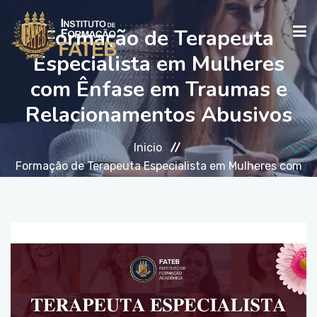
Formação de Terapeuta
Especialista em Mulheres
com Ênfase em Traumas e
INICIO
Relacionamentos Abusivos
INSTITUCIONAL
Inicio
Formação de Terapeuta Especialista em Mulheres com
Ênfase em Traumas e Relacionamentos Abusivos
CURSOS
FALE CONOSCO